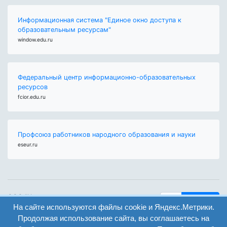
Информационная система "Единое окно доступа к
образовательным ресурсам"
window.edu.ru
Федеральный центр информационно-образовательных
ресурсов
fcior.edu.ru
Профсоюз работников народного образования и науки
eseur.ru
ООО "Центр
Найти
образования и
На сайте используются файлы cookie и Яндекс.Метрики.
вход
консалтинга"
Продолжая использование сайта, вы соглашаетесь на
Версия
Волгоград 2008-