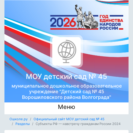
МОУ детский сад № 45
муниципальное дошкольное образовательное
учреждение "Детский сад № 45
Ворошиловского района Волгограда"
Меню
Ошколе.ру
Официальный сайт МОУ детский сад № 45
Разделы
Субъекты РФ — навстречу гражданам России 2024